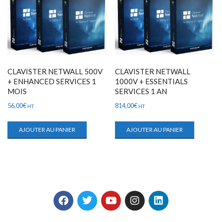
CLAVISTER NETWALL 500V
CLAVISTER NETWALL
+ ENHANCED SERVICES 1
1000V + ESSENTIALS
MOIS
SERVICES 1 AN
56,00
€
814,00
€
HT
HT
AJOUTER AU PANIER
AJOUTER AU PANIER