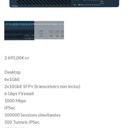
2 695,00
€
HT
Desktop
6x1GbE
2x10GbE SFP+ (transceivers non inclus)
6 Gbps Firewall
1000 Mbps
IPSec
500000 Sessions simultanées
500 Tunnels IPSec