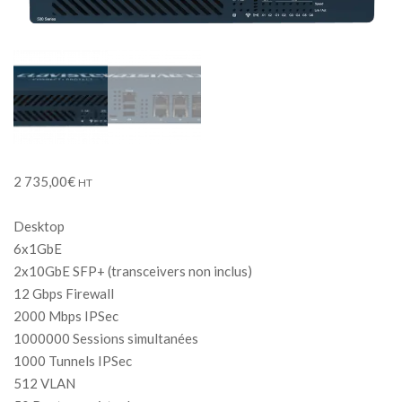
2 735,00
€
HT
Desktop
6x1GbE
2x10GbE SFP+ (transceivers non inclus)
12 Gbps Firewall
2000 Mbps IPSec
1000000 Sessions simultanées
1000 Tunnels IPSec
512 VLAN