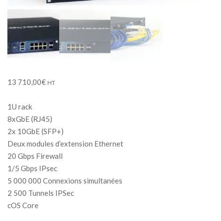
13 710,00
€
HT
1U rack
8xGbE (RJ45)
2x 10GbE (SFP+)
Deux modules d’extension Ethernet
20 Gbps Firewall
1/5 Gbps IPsec
5 000 000 Connexions simultanées
2 500 Tunnels IPSec
cOS Core