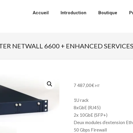
Accueil
Introduction
Boutique
P
TER NETWALL 6600 + ENHANCED SERVICES
7 487,00
€
HT
1U rack
8xGbE (RJ45)
2x 10GbE (SFP+)
Deux modules d’extension Eth
50 Gbps Firewall