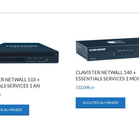
CLAVISTER NETWALL 140 +
ESSENTIALS SERVICES 1 MO
ER NETWALL 510 +
LS SERVICES 1 AN
532,00
€
HT
T
AJOUTER AU PANIER
R AU PANIER