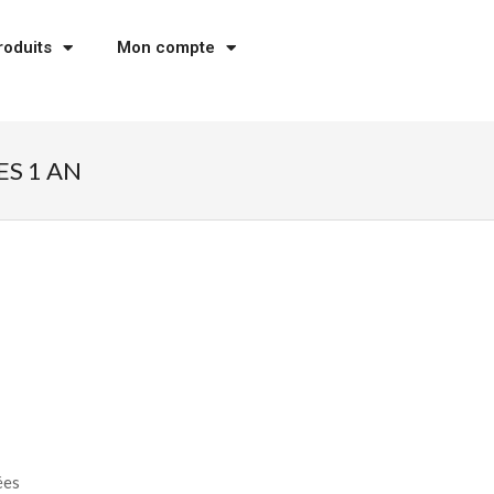
roduits
Mon compte
S 1 AN
ées