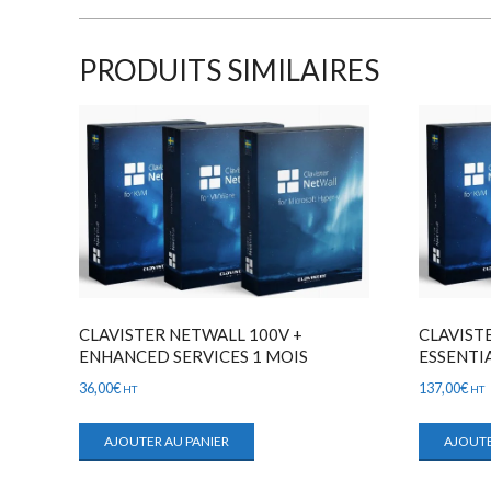
PRODUITS SIMILAIRES
CLAVISTER NETWALL 100V +
CLAVIST
ENHANCED SERVICES 1 MOIS
ESSENTIA
36,00
€
137,00
€
HT
HT
AJOUTER AU PANIER
AJOUTE