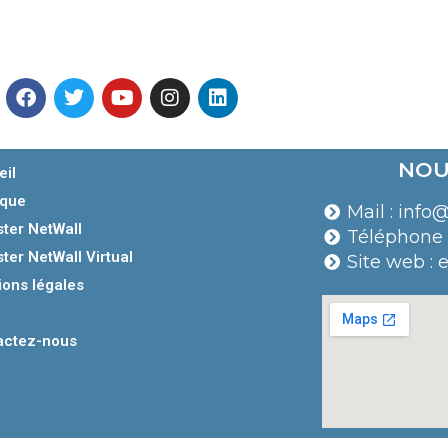
NOU
eil
ique
Mail : info@
ster NetWall
Téléphone :
ster NetWall Virtual
Site web : e
ions légales
actez-nous