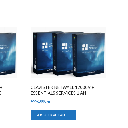
 +
CLAVISTER NETWALL 12000V +
S
ESSENTIALS SERVICES 1 AN
4 996,00
€
HT
AJOUTER AU PANIER