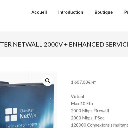
Accueil
Introduction
Boutique
P
STER NETWALL 2000V + ENHANCED SERVICE
1 607,00
€
HT
Virtual
Max 10 Eth
2000 Mbps Firewall
2000 Mbps IPSec
128000 Connexions simultan